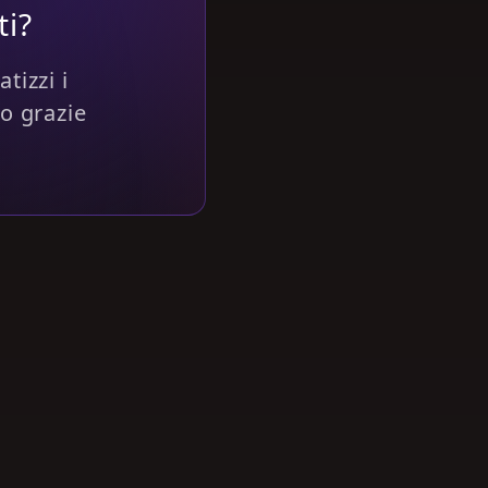
ti?
tizzi i
to grazie