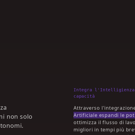
Integra l'Intelligienza
capacità
nza
Attraverso l'integrazione
Artificiale espandi le po
emi non solo
ottimizza il flusso di la
utonomi.
migliori in tempi più bre