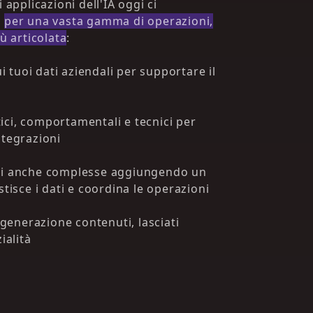
 applicazioni dell'IA oggi ci
a
per una vasta gamma di operazioni,
iù articolata
:
ui tuoi dati aziendali per supportare il
stici, comportamentali e tecnici per
ntegrazioni
ni anche complesse aggiungendo un
stisce i dati e coordina le operazioni
, generazione contenuti, lasciati
ialità