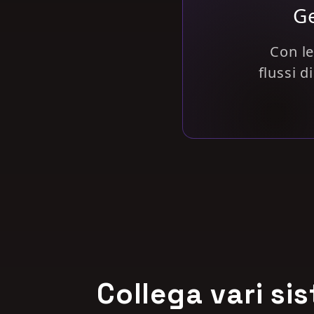
Ge
Con l
flussi d
Collega vari si