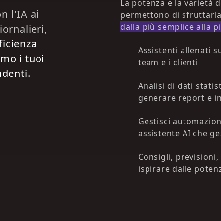
La potenza e la varietà di
 l'IA ai
permettono di sfruttarl
dalla più semplice alla p
ornalieri,
fficienza
Assistenti allenati s
mo i tuoi
team e i clienti
ndenti.
Analisi di dati stati
generare report e i
Gestisci automazio
assistente AI che ge
Consigli, previsioni
ispirare dalle potenz