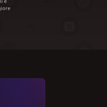
i e
iore