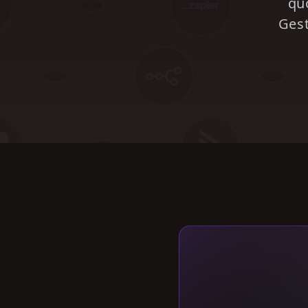
qu
Gest