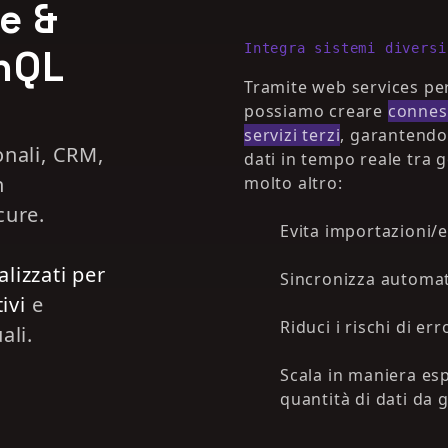
e &
Integra sistemi diversi
phQL
Tramite web services pe
possiamo creare
conness
servizi terzi
, garantendo
onali, CRM,
dati in tempo reale tra
n
molto altro:
cure.
Evita importazioni/e
lizzati per
Sincronizza automati
ivi
e
Riduci i rischi di er
ali.
Scala in maniera es
quantità di dati da 